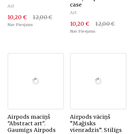
case
Art
Art
10,20 €
12,00 €
10,20 €
12,00 €
Nav Pieejams
Nav Pieejams
Airpods maciņš
Airpods vāciņš
"Abstract art".
“Maģisks
Gaumīgs Airpods
vienradzis”. Stilīgs