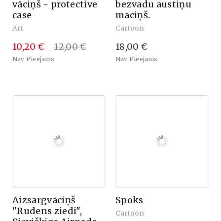
vāciņš - protective
bezvadu austiņu
case
maciņš.
Art
Cartoon
10,20 €
12,00 €
18,00 €
Nav Pieejams
Nav Pieejams
Aizsargvāciņš
Spoks
"Rudens ziedi",
Cartoon