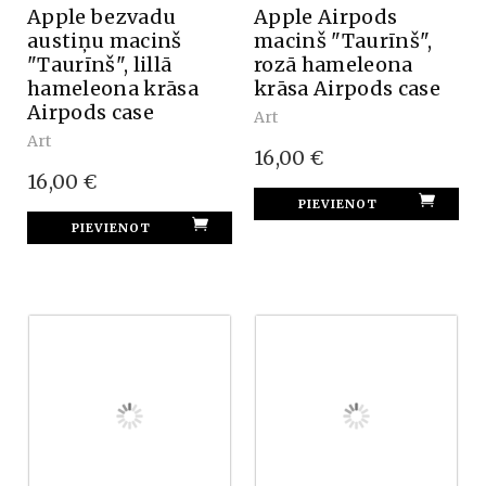
Apple bezvadu
Apple Airpods
austiņu macinš
macinš "Taurīnš",
"Taurīnš", lillā
rozā hameleona
hameleona krāsa
krāsa Airpods case
Airpods case
Art
Art
16,00 €
16,00 €