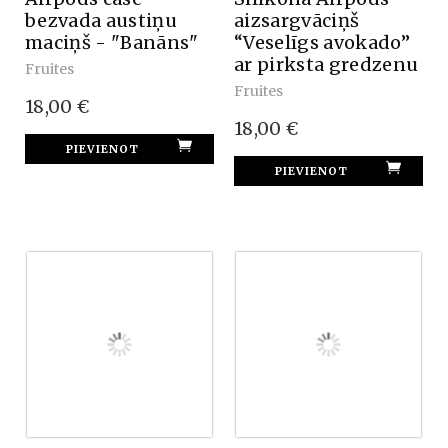
bezvada austiņu
aizsargvāciņš
maciņš - "Banāns"
“Veselīgs avokado”
ar pirksta gredzenu
Fruites
Fruites
18,00 €
18,00 €