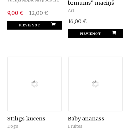
Vāciņš Apple Airpods 1/2
brīnums” maciņš
Art
9,00 €
12,00 €
16,00 €
Stilīgs kucēns
Baby ananass
Dogs
Fruites