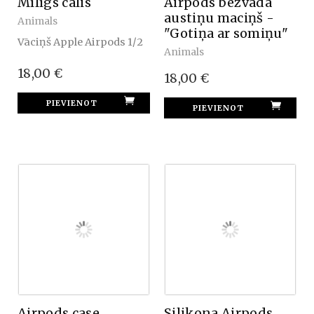
Mīlīgs cālis
Airpods bezvada
austiņu maciņš -
Animals
"Gotiņa ar somiņu"
Vāciņš Apple Airpods 1/2
Animals
18,00 €
18,00 €
Airpods case
Silikona Airpods