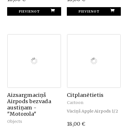
Aizsargmaciņš
Сitplanētietis
Airpods bezvada
Cartoon
austiņam -
Vāciņš Apple Airpods 1/2
"Motorola"
Objects
18,00 €