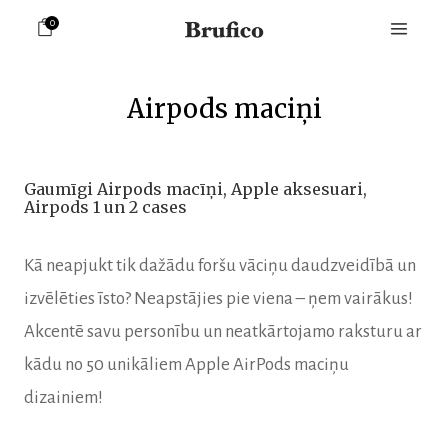
0
Airpods maciņi
Gaumīgi Airpods macīņi, Apple aksesuari,
Airpods 1 un 2 cases
Kā neapjukt tik dažādu foršu vāciņu daudzveidībā un
izvēlēties īsto? Neapstājies pie viena – ņem vairākus!
Akcentē savu personību un neatkārtojamo raksturu ar
kādu no 50 unikāliem Apple AirPods maciņu
dizainiem!