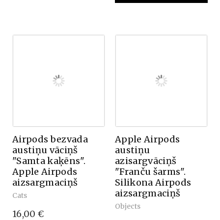
Airpods bezvada
Apple Airpods
austiņu vāciņš
austiņu
"Samta kaķēns".
azisargvāciņš
Apple Airpods
"Franču šarms".
aizsargmaciņš
Silikona Airpods
aizsargmaciņš
Cats
Objects
16,00 €