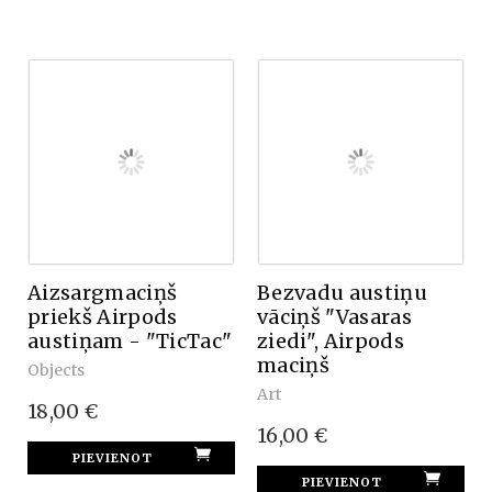
Aizsargmaciņš
Bezvadu austiņu
priekš Airpods
vāciņš "Vasaras
austiņam - "TicTac"
ziedi", Airpods
maciņš
Objects
Art
18,00 €
16,00 €