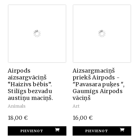
Airpods
Aizsargmaciņš
aizsargvāciņš
priekš Airpods -
“Haizivs bēbis”.
"Pavasara puķes ",
Stilīgs bezvadu
Gaumīgs Airpods
austiņu maciņš.
vāciņš
Animals
Art
18,00 €
16,00 €