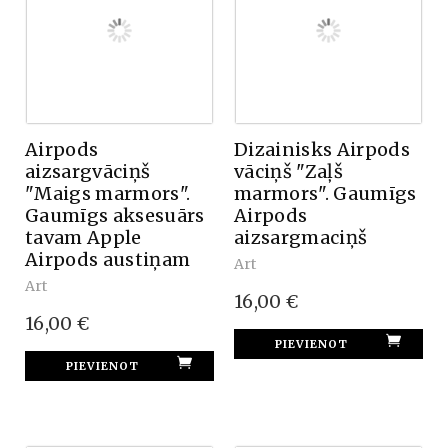
Airpods
Dizainisks Airpods
aizsargvāciņš
vāciņš "Zaļš
"Maigs marmors".
marmors". Gaumīgs
Gaumīgs aksesuārs
Airpods
tavam Apple
aizsargmaciņš
Airpods austiņam
Art
Art
16,00 €
16,00 €