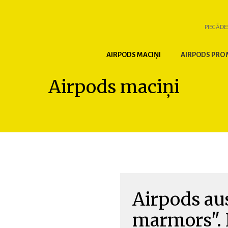
PIEGĀDE
AIRPODS MACIŅI
AIRPODS PRO 
Airpods maciņi
Airpods au
marmors". 