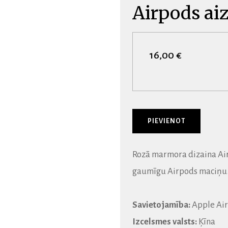
Airpods ai
16,00 €
Rozā marmora dizaina Air
gaumīgu Airpods maciņu
Savietojamība:
Apple Air
Izcelsmes valsts:
Ķīna