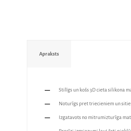
Apraksts
Stilīgs un košs 3D cieta silikona 
Noturīgs pret triecieniem un sit
Izgatavots no mitrumizturīga mater