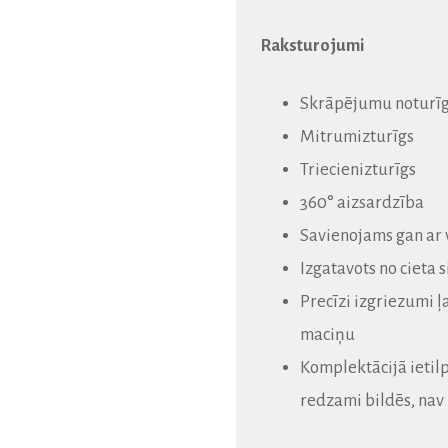
Raksturojumi
Skrāpējumu noturī
Mitrumizturīgs
Triecienizturīgs
360° aizsardzība
Savienojams gan ar 
Izgatavots no cieta s
Precīzi izgriezumi 
maciņu
Komplektācijā ietilps
redzami bildēs, nav 