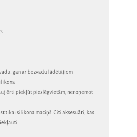
gs
vadu, gan ar bezvadu lādētājiem
ilikona
ļauj ērti piekļūt pieslēgvietām, nenoņemot
t tikai silikona maciņš. Citi aksesuāri, kas
iekļauti