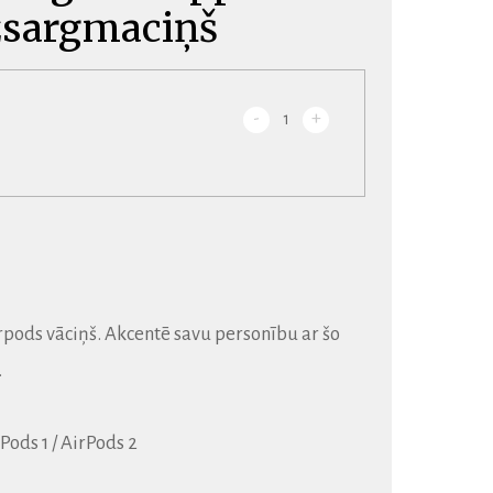
zsargmaciņš
-
+
1
pods vāciņš. Akcentē savu personību ar šo
.
Pods 1 / AirPods 2