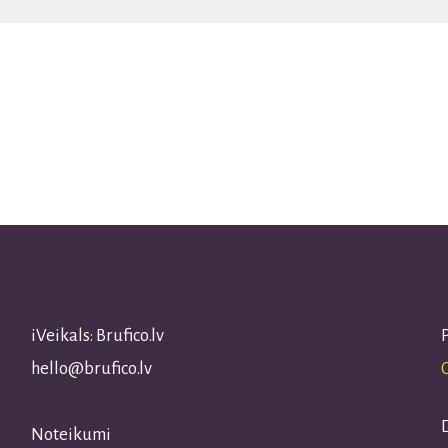
iVeikals: Brufico.lv
hello@brufico.lv
Noteikumi