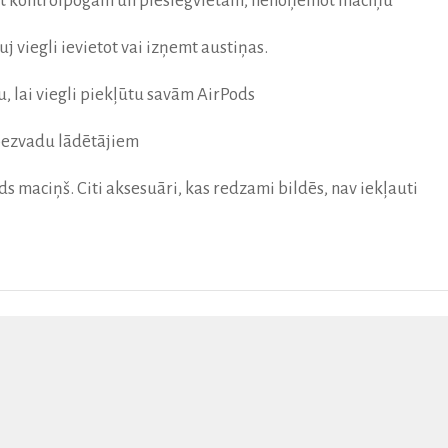
kļūt kontrolpogām un pieslēgvietām, nenoņemot maciņu
auj viegli ievietot vai izņemt austiņas.
 lai viegli piekļūtu savām AirPods
 bezvadu lādētājiem
ds maciņš. Citi aksesuāri, kas redzami bildēs, nav iekļauti