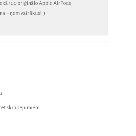
nekā 100 oriģinālo Apple AirPods
na – ņem vairākus! :)
lu
 pret skrāpējumiem