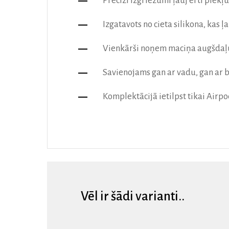
Precīzi izgriezumi ļauj ērti pie
Izgatavots no cieta silikona, kas ļ
Vienkārši noņem maciņa augšdaļu,
Savienojams gan ar vadu, gan ar
Komplektācijā ietilpst tikai Airpo
Vēl ir šādi varianti..