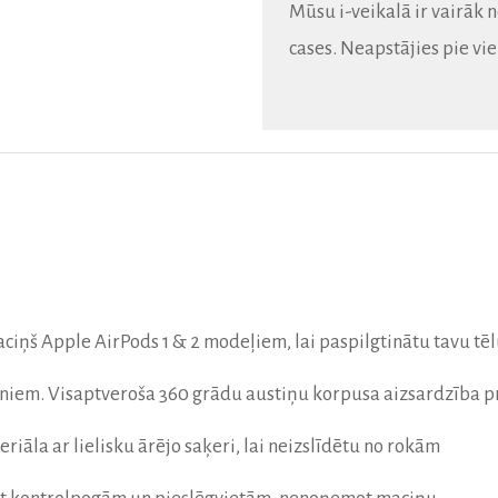
Mūsu i-veikalā ir vairāk 
cases.
Neapstājies pie vie
maciņš Apple AirPods 1 & 2 modeļiem, lai paspilgtinātu tavu tē
ieniem. Visaptveroša 360 grādu austiņu korpusa aizsardzība
iāla ar lielisku ārējo saķeri, lai neizslīdētu no rokām