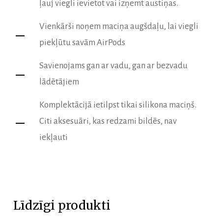
ļauj viegli ievietot vai izņemt austiņas.
Vienkārši noņem maciņa augšdaļu, lai viegli
piekļūtu savām AirPods
Savienojams gan ar vadu, gan ar bezvadu
lādētājiem
Komplektācijā ietilpst tikai silikona maciņš.
Citi aksesuāri, kas redzami bildēs, nav
iekļauti
Līdzīgi produkti