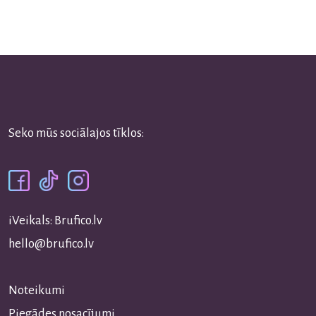
Seko mūs sociālajos tīklos:
iVeikals: Brufico.lv
hello@brufico.lv
Noteikumi
Piegādes nosacījumi