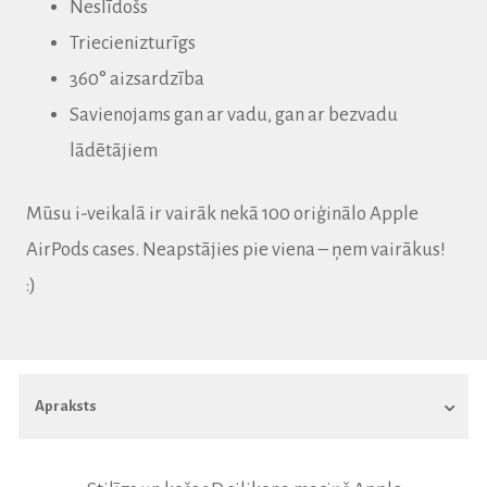
Neslīdošs
Triecienizturīgs
360° aizsardzība
Savienojams gan ar vadu, gan ar bezvadu
lādētājiem
Mūsu i-veikalā ir vairāk nekā 100 oriģinālo Apple
AirPods cases.
Neapstājies pie viena – ņem vairākus!
:)