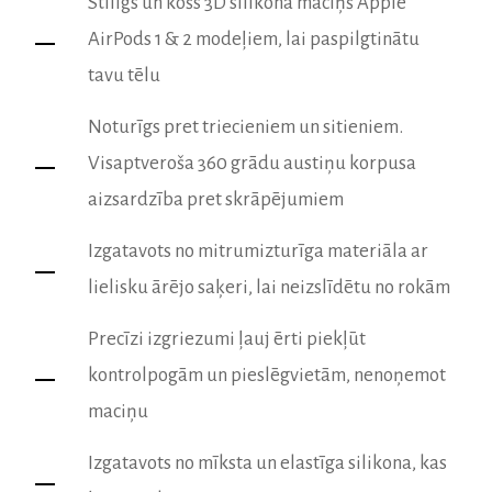
Stilīgs un košs 3D silikona maciņš Apple
AirPods 1 & 2 modeļiem, lai paspilgtinātu
tavu tēlu
Noturīgs pret triecieniem un sitieniem.
Visaptveroša 360 grādu austiņu korpusa
aizsardzība pret skrāpējumiem
Izgatavots no mitrumizturīga materiāla ar
lielisku ārējo saķeri, lai neizslīdētu no rokām
Precīzi izgriezumi ļauj ērti piekļūt
kontrolpogām un pieslēgvietām, nenoņemot
maciņu
Izgatavots no mīksta un elastīga silikona, kas