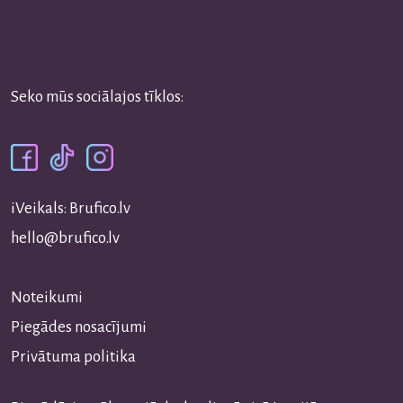
Seko mūs sociālajos tīklos:
iVeikals: Brufico.lv
hello@brufico.lv
Noteikumi
Piegādes nosacījumi
Privātuma politika