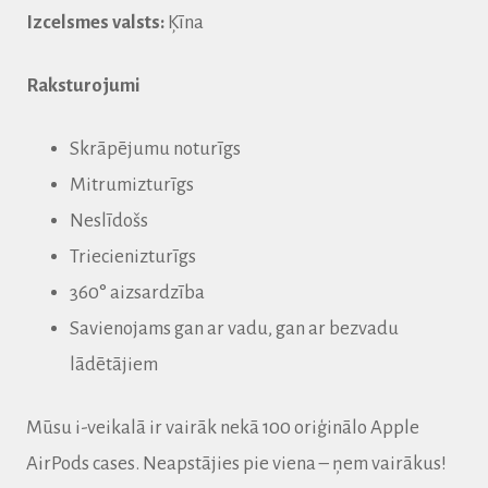
Izcelsmes valsts:
Ķīna
Raksturojumi
Skrāpējumu noturīgs
Mitrumizturīgs
Neslīdošs
Triecienizturīgs
360° aizsardzība
Savienojams gan ar vadu, gan ar bezvadu
lādētājiem
Mūsu i-veikalā ir vairāk nekā 100 oriģinālo Apple
AirPods cases.
Neapstājies pie viena – ņem vairākus!