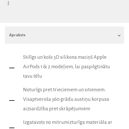
:)
Stilīgs un košs 3D silikona maciņš Apple
AirPods 1 & 2 modeļiem, lai paspilgtinātu
tavu tēlu
Noturīgs pret triecieniem un sitieniem.
Visaptveroša 360 grādu austiņu korpusa
aizsardzība pret skrāpējumiem
Izgatavots no mitrumizturīga materiāla ar