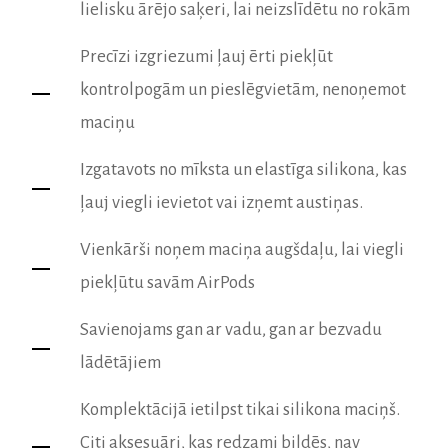
lielisku ārējo saķeri, lai neizslīdētu no rokām
Precīzi izgriezumi ļauj ērti piekļūt
kontrolpogām un pieslēgvietām, nenoņemot
maciņu
Izgatavots no mīksta un elastīga silikona, kas
ļauj viegli ievietot vai izņemt austiņas.
Vienkārši noņem maciņa augšdaļu, lai viegli
piekļūtu savām AirPods
Savienojams gan ar vadu, gan ar bezvadu
lādētājiem
Komplektācijā ietilpst tikai silikona maciņš.
Citi aksesuāri, kas redzami bildēs, nav