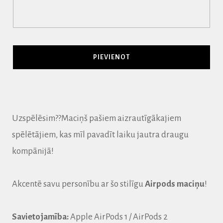
Uzspēlēsim??️Maciņš pašiem aizrautīgākajiem
spēlētājiem, kas mīl pavadīt laiku jautra draugu
kompānijā!
Akcentē savu personību ar šo stilīgu
Airpods maciņu
!
Savietojamība:
Apple AirPods 1 / AirPods 2