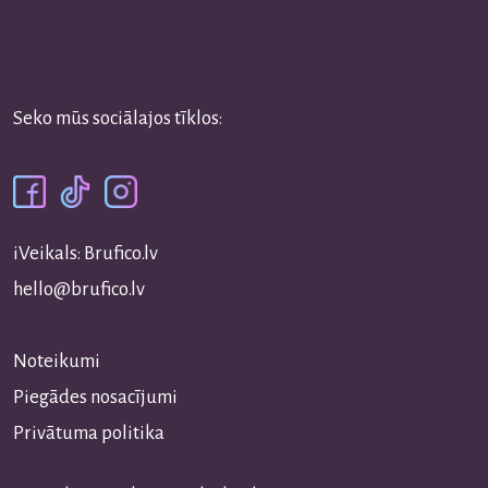
Seko mūs sociālajos tīklos:
iVeikals: Brufico.lv
hello@brufico.lv
Noteikumi
Piegādes nosacījumi
Privātuma politika