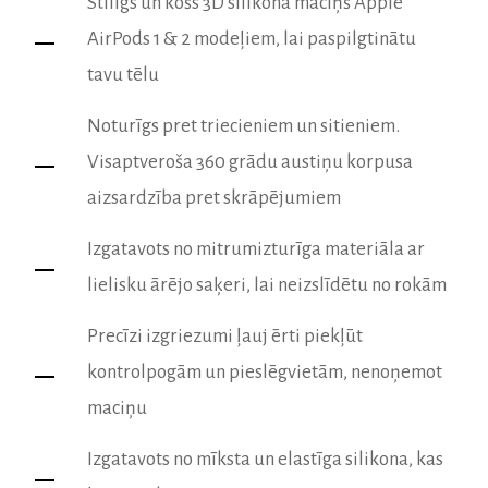
Stilīgs un košs 3D silikona maciņš Apple
AirPods 1 & 2 modeļiem, lai paspilgtinātu
tavu tēlu
Noturīgs pret triecieniem un sitieniem.
Visaptveroša 360 grādu austiņu korpusa
aizsardzība pret skrāpējumiem
Izgatavots no mitrumizturīga materiāla ar
lielisku ārējo saķeri, lai neizslīdētu no rokām
Precīzi izgriezumi ļauj ērti piekļūt
kontrolpogām un pieslēgvietām, nenoņemot
maciņu
Izgatavots no mīksta un elastīga silikona, kas