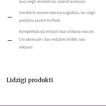
ļauj viegli ievietot vai izņemt austiņas.
Vienkārši noņem maciņa augšdaļu, lai viegli
piekļūtu savām AirPods
Komplektācijā ietilpst tikai silikona maciņš.
Citi aksesuāri, kas redzami bildēs, nav
iekļauti
Līdzīgi produkti