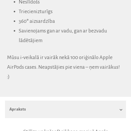
Neslīdošs
Triecienizturīgs
360° aizsardzība
Savienojams gan ar vadu, gan ar bezvadu
lādētājiem
Mūsu i-veikalā ir vairāk nekā 100 oriģinālo Apple
AirPods cases.
Neapstājies pie viena – ņem vairākus!
:)