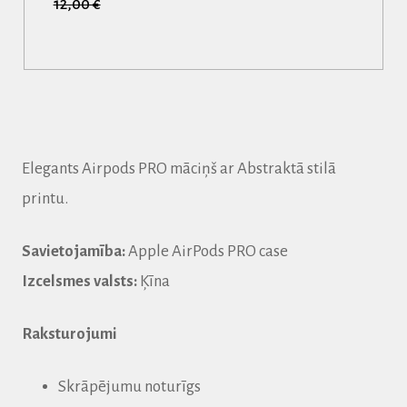
12,00 €
Elegants Airpods PRO māciņš ar Abstraktā stilā
printu.
Savietojamība:
Apple AirPods PRO case
Izcelsmes valsts:
Ķīna
Raksturojumi
Skrāpējumu noturīgs