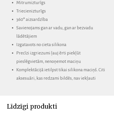
Mitrumizturīgs
Triecienizturīgs
360° aizsardzība
Savienojams gan ar vadu, gan ar bezvadu
lādētājiem
Izgatavots no cieta silikona
Precīzi izgriezumi ļauj ērti piekļūt
pieslēgvietām, nenoņemot maciņu
Komplektācijā ietilpst tikai silikona maciņš. Citi
aksesuāri, kas redzami bildēs, nav iekļauti
Līdzīgi produkti