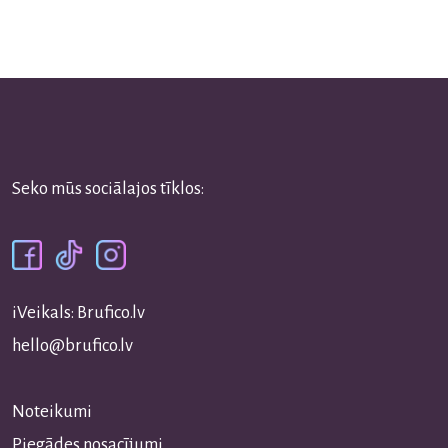
Seko mūs sociālajos tīklos:
iVeikals: Brufico.lv
hello@brufico.lv
Noteikumi
Piegādes nosacījumi